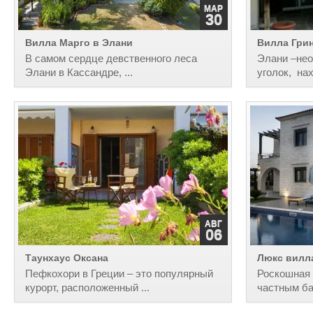
МАР
30
Вилла Марго в Элани
Вилла Гри
В самом сердце девственного леса
Элани –не
Элани в Кассандре, ...
уголок, нах
0
АВГ
06
Таунхаус Оксана
Люкс вилл
Пефкохори в Греции – это популярный
Роскошная 
курорт, расположенный ...
частным б