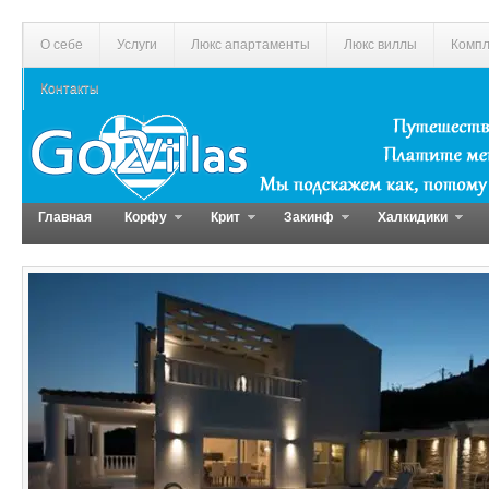
О себе
Услуги
Люкс апартаменты
Люкс виллы
Компл
Контакты
Главная
Корфу
Крит
Закинф
Халкидики