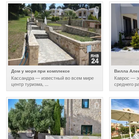
0
ЯНВ
24
Дом у моря при комплексе
Вилла Алек
Кассандра — известный во всем мире
Каврос — э
центр туризма, ...
среднего ра
0