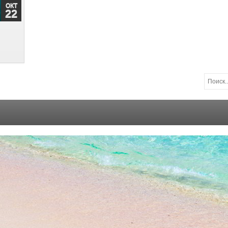
ОКТ
22