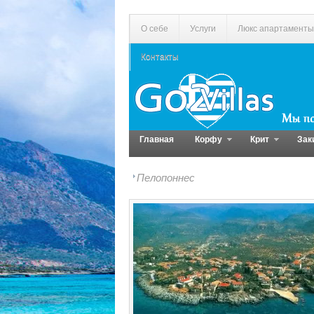
О себе
Услуги
Люкс апартаменты
Контакты
Главная
Корфу
Крит
Зак
Пелопоннес