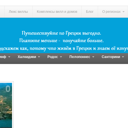
Люкс виллы
Комплексы вилл и домов
Блог
О регионах
инф
Халкидики
Родос
Пелопоннес
Санторини
0