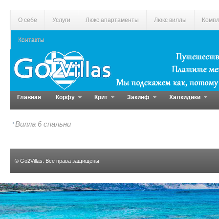
О себе
Услуги
Люкс апартаменты
Люкс виллы
Компл
Контакты
Главная
Корфу
Крит
Закинф
Халкидики
Вилла 6 спальни
©
Go2Villas
. Все права защищены.