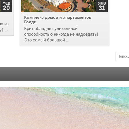
ФЕВ
ЯНВ
20
31
Комплекс домов и апартаментов
Голди
на из
Крит обладает уникальной
 ...
способностью никогда не надоедать!
Это самый большой ...