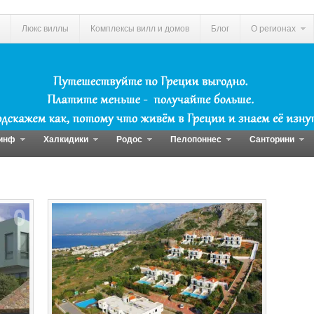
Люкс виллы
Комплексы вилл и домов
Блог
О регионах
инф
Халкидики
Родос
Пелопоннес
Санторини
0
2