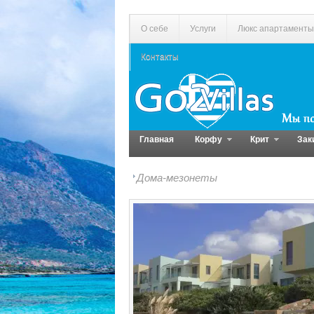
О себе
Услуги
Люкс апартаменты
Контакты
Главная
Корфу
Крит
Зак
Дома-мезонеты