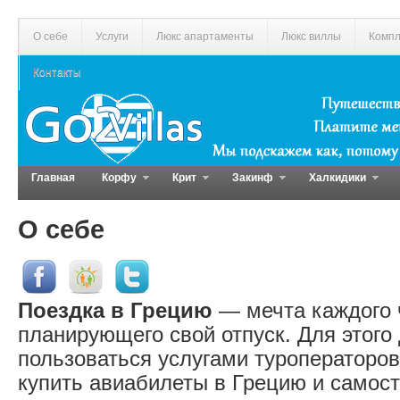
О себе
Услуги
Люкс апартаменты
Люкс виллы
Компл
Контакты
Главная
Корфу
Крит
Закинф
Халкидики
О себе
Поездка в Грецию
— мечта каждого 
планирующего свой отпуск. Для этого
пользоваться услугами туроператоров
купить авиабилеты в Грецию и самос