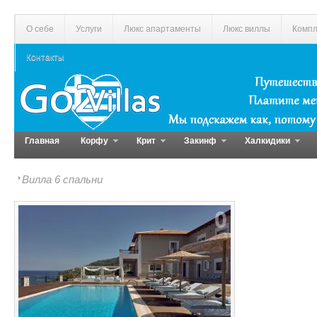
О себе
Услуги
Люкс апартаменты
Люкс виллы
Компл
Контакты
Главная
Корфу
Крит
Закинф
Халкидики
Вилла 6 спальни
0