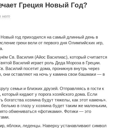
речает Греция Новый Год?
к
в
нет
записи
А
Вы
 Новый год приходился на самый длинный день в
знаете,
исление греки вели от первого дня Олимпийских игр,
как
а.
встречает
Греция
Днём Св. Василия (Айос Василиас), который считается
Новый
ятой Василий играет роль Деда Мороза в Греции.
Год?
Св. Василий посетит дома
, проникнув внутрь через
, они оставляют на ночь у камина свои башмаки — в
ругу семьи и близких друзей. Отправляясь в гости к
, который кидают у порога хозяйского дома. Если
ь богатства хозяина будут тяжелы, как этот камень».
ь бельмо в глазу у хозяина будет таким же маленьким,
инято обмениваться «фотиками». Фотики — это
тами.
ир, яблоки, леденцы. Наверху устанавливают символ