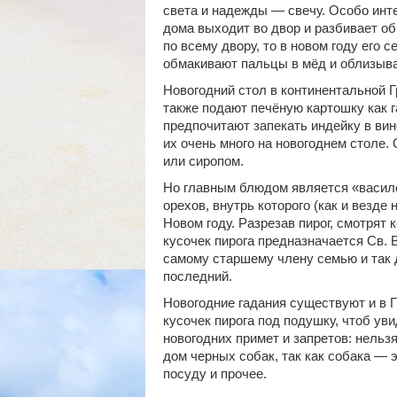
света и надежды — свечу. Особо инт
дома выходит во двор и разбивает об
по всему двору, то в новом году его 
обмакивают пальцы в мёд и облизыва
Новогодний стол в континентальной 
также подают печёную картошку как г
предпочитают запекать индейку в вин
их очень много на новогоднем столе.
или сиропом.
Но главным блюдом является «васило
орехов, внутрь которого (как и везде
Новом году. Разрезав пирог, смотрят 
кусочек пирога предназначается Св.
самому старшему члену семью и так 
последний.
Новогодние гадания существуют и в Г
кусочек пирога под подушку, чтоб ув
новогодних примет и запретов: нельзя
дом черных собак, так как собака — 
посуду и прочее.