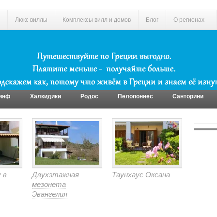
Люкс виллы
Комплексы вилл и домов
Блог
О регионах
инф
Халкидики
Родос
Пелопоннес
Санторини
 в
Двухэтажная
Таунхаус Оксана
мезонета
Эвангелия