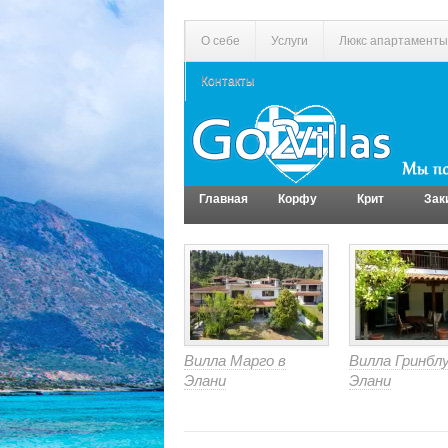
О себе
Услуги
Люкс апартаменты
Контакты
Главная
Корфу
Крит
Зак
Вилла Марго в
Вилла Гринблу
Элани
Элани