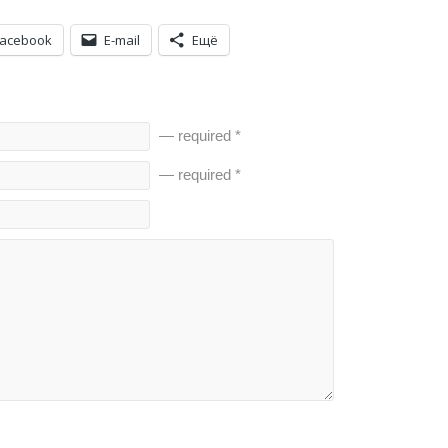
Facebook
E-mail
Ещё
— required *
— required *