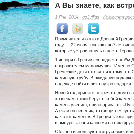
А Вы знаете, как вст
1 Янв, 2014 ·
go2villas
·
Комментарие
Примечательно что в Древней Греции
году — 22 июня, так как своё летоисч
которые устраивались в честь Геракл
1 января в Греции совпадает с днём 
покровителем малоимущих. Именно Св
Греческие дети готовятся к тому что 
каминную трубу. В ожидании подарков
надежде найти в них наутро подарки.
Новый год принято встречать дома в к
хозяевам, греки берут с собой камень
камень увесист, приговаривают: «Пуст
А если он невелик, то говорят: «Пуст
как этот камень». В Греции также пр
шампуры с нанизанными на них фрук
Обычно используют цитрусовые, инж