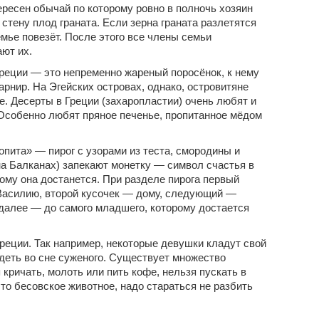
ересен обычай по которому ровно в полночь хозяин
 стену плод граната. Если зерна граната разлетятся
семье повезёт. После этого все члены семьи
ют их.
Греции — это непременно жареный поросёнок, к нему
арнир. На Эгейских островах, однако, островитяне
е. Десерты в Греции (захаропластии) очень любят и
 Особенно любят пряное печенье, пропитанное мёдом
пита» — пирог с узорами из теста, смородины и
 на Балканах) запекают монетку — символ счастья в
кому она достанется. При разделе пирога первый
 Василию, второй кусочек — дому, следующий —
далее — до самого младшего, которому достается
реции. Так например, некоторые девушки кладут свой
идеть во сне суженого. Существует множество
 кричать, молоть или пить кофе, нельзя пускать в
это бесовское животное, надо стараться не разбить