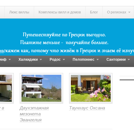
Люкс виллы
Комплексы вилл и домов
Блог
О регионах
инф
Халкидики
Родос
Пелопоннес
Санторини
 в
Двухэтажная
Таунхаус Оксана
мезонета
Эвангелия