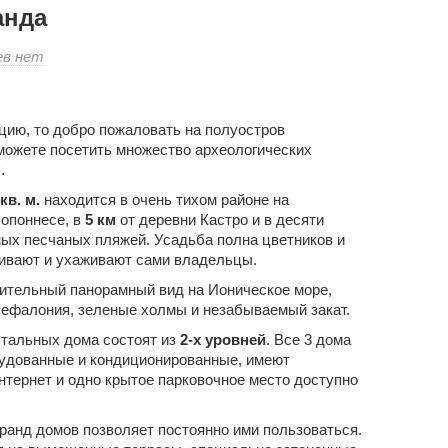
анда
к
ев
нет
записи
Комплкекс
домов
цию, то добро пожаловать на полуостров
Аманда
можете посетить множество археологических
.
кв. м.
находится в очень тихом районе на
опоннесе, в
5 км
от деревни Кастро и в десяти
ых песчаных пляжей. Усадьба полна цветников и
ивают и ухаживают сами владельцы.
ительный панорамный вид на Ионическое море,
Кефалония, зеленые холмы и незабываемый закат.
тальных дома состоят из
2-х уровней
. Все 3 дома
рудованные и кондиционированные, имеют
нтернет и одно крытое парковочное место доступно
ранд домов позволяет постоянно ими пользоваться.