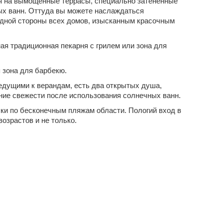
я на вымощенные террасы, специально затененные
ых ванн. Оттуда вы можете наслаждаться
адной стороны всех домов, изысканным красочным
ая традиционная пекарня с грилем или зона для
я зона для барбекю.
ведущими к верандам, есть два открытых душа,
ие свежести после использования солнечных ванн.
и по бесконечным пляжам области. Пологий вход в
озрастов и не только.