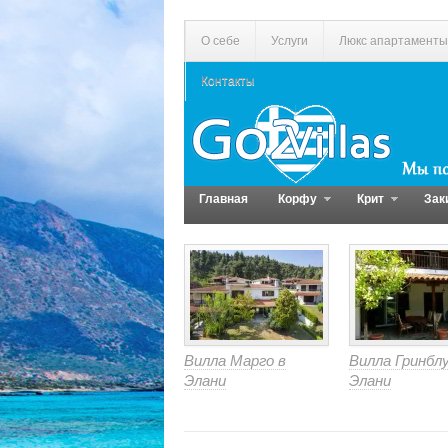
О себе
Услуги
Люкс апартаменты
Контакты
Главная
Корфу
Крит
Зак
Вилла Марго в
Вилла Гринблу
Элани
Элани