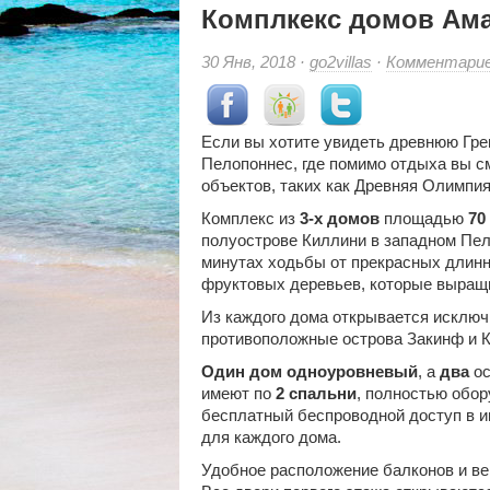
Комплкекс домов Ам
30 Янв, 2018 ·
go2villas
·
Комментари
Если вы хотите увидеть древнюю Гре
Пелопоннес, где помимо отдыха вы с
объектов, таких как Древняя Олимпия
Комплекс из
3-х домов
площадью
70 
полуострове Киллини в западном Пел
минутах ходьбы от прекрасных длинн
фруктовых деревьев, которые выращ
Из каждого дома открывается исключ
противоположные острова Закинф и 
Один дом одноуровневый
, а
два
ос
имеют по
2 спальни
, полностью обо
бесплатный беспроводной доступ в и
для каждого дома.
Удобное расположение балконов и ве