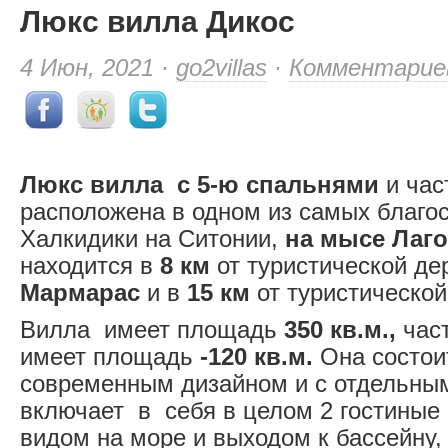
Люкс вилла Дикос
4 Июн, 2021 ·
go2villas
·
Комментарие
Люкс вилла
с 5-ю спальнями
и час
расположена в одном из самых благо
Халкидики на Ситонии,
на мысе Лаг
находится в
8 км
от туристической д
Мармарас
и в
15 км
от туристическо
Вилла имеет площадь
350 кв.м.,
част
имеет площадь
-120 кв.м.
Она состои
современным дизайном и с отдельны
включает в себя в целом 2 гостиные
видом на море и выходом к бассейну,