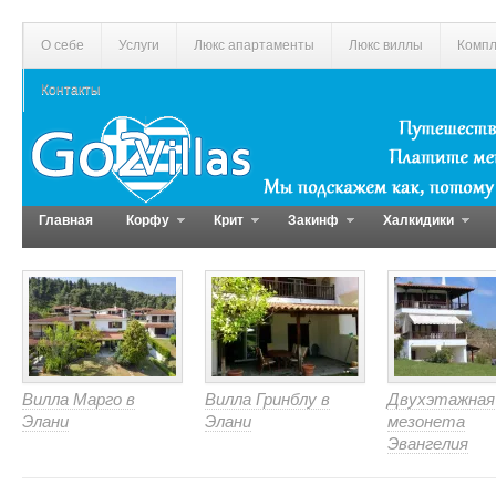
О себе
Услуги
Люкс апартаменты
Люкс виллы
Компл
Контакты
Главная
Корфу
Крит
Закинф
Халкидики
Вилла Марго в
Вилла Гринблу в
Двухэтажная
Элани
Элани
мезонета
Эвангелия