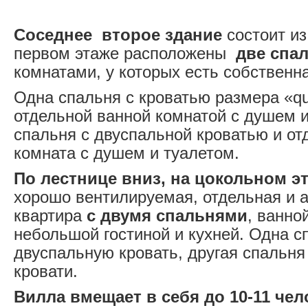
Соседне
е второе здани
е
состоит и
первом этаже расположены
две спа
комнатами, у которых есть собственн
Одна спальня с кроватью размера «qu
отдельной ванной комнатой с душем и
спальня с двуспальной кроватью и от
комната с душем и туалетом.
По лестнице вниз, на цокольном э
хорошо вентилируемая, отдельная и 
квартира
с двумя спальнями
, ванно
небольшой гостиной и кухней. Одна с
двуспальную кровать, другая спальн
кровати.
Вилла вмещает в себя до 10-11 чел