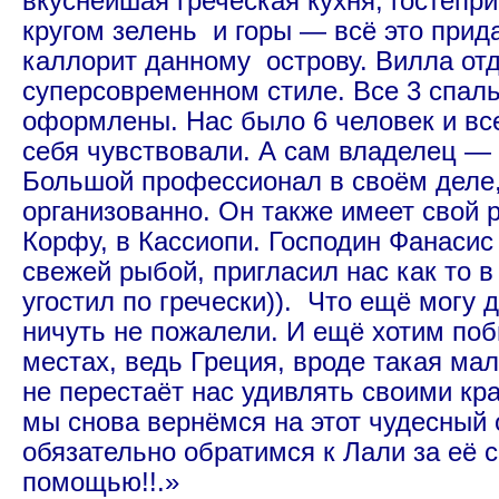
вкуснейшая греческая кухня, гостепр
кругом зелень и горы — всё это прид
каллорит данному острову. Вилла от
суперсовременном стиле. Все 3 спаль
оформлены. Нас было 6 человек и вс
себя чувствовали. А сам владелец — 
Большой профессионал в своём деле, 
организованно. Он также имеет свой 
Корфу, в Кассиопи. Господин Фанасис
свежей рыбой, пригласил нас как то в
угостил по гречески)). Что ещё могу
ничуть не пожалели. И ещё хотим поб
местах, ведь Греция, вроде такая мал
не перестаёт нас удивлять своими кр
мы снова вернёмся на этот чудесный 
обязательно обратимся к Лали за её 
помощью!!.»