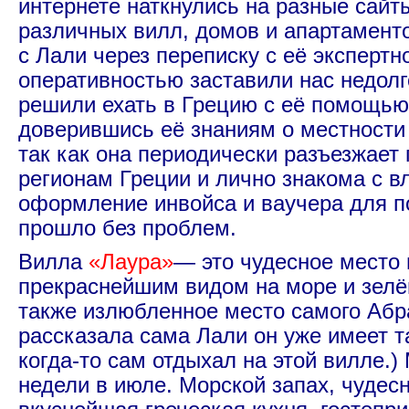
интернете наткнулись на разные сай
различных вилл, домов и апартамент
с Лали через переписку с её экспертн
оперативностью заставили нас недол
решили ехать в Грецию с её помощью
доверившись её знаниям о местности 
так как она периодически разъезжает
регионам Греции и лично знакома с в
оформление инвойса и ваучера для п
прошло без проблем.
Вилла
«
Лаура
»
— это чудесное место 
прекраснейшим видом на море и зелё
также излюбленное место самого Абр
рассказала сама Лали он уже имеет т
когда-то сам отдыхал на этой вилле.)
недели в июле. Морской запах, чудес