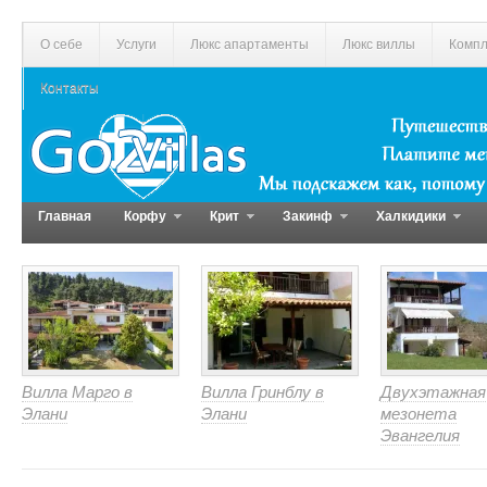
О себе
Услуги
Люкс апартаменты
Люкс виллы
Компл
Контакты
Главная
Корфу
Крит
Закинф
Халкидики
Вилла Марго в
Вилла Гринблу в
Двухэтажная
Элани
Элани
мезонета
Эвангелия