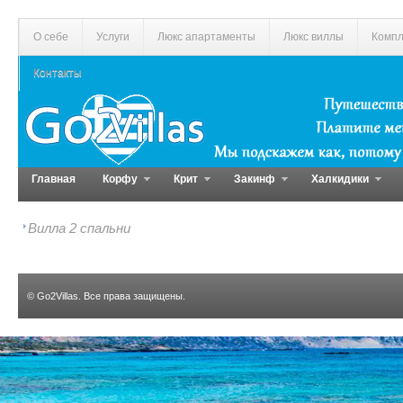
О себе
Услуги
Люкс апартаменты
Люкс виллы
Компл
Контакты
Главная
Корфу
Крит
Закинф
Халкидики
Вилла 2 спальни
©
Go2Villas
. Все права защищены.