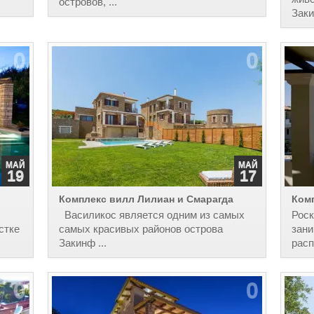
островов, ...
Заки
0
0
МАЙ
МАЙ
19
17
Комплекс вилл Лилиан и Смарагда
Ком
Василикос является одним из самых
Рос
стке
самых красивых районов острова
зани
Закинф ...
расп
0
0