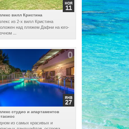
НОЯ
11
плекс вилл Кристина
лекс из 2-х вилл Кристина
оложен над пляжем Дафни на юго-
очном ...
0
ЯНВ
27
лекс студио и апартаментов
стасиос
ном из самых красивых и
описных ландшафтов острова