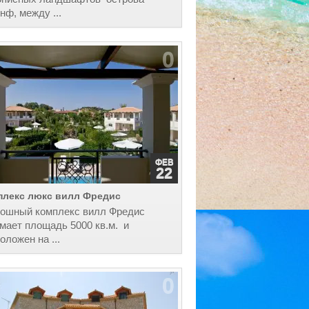
нф, между ...
0
ФЕВ
22
плекс люкс вилл Фредис
кошный комплекс вилл Фредис
мает площадь 5000 кв.м. и
оложен на ...
0