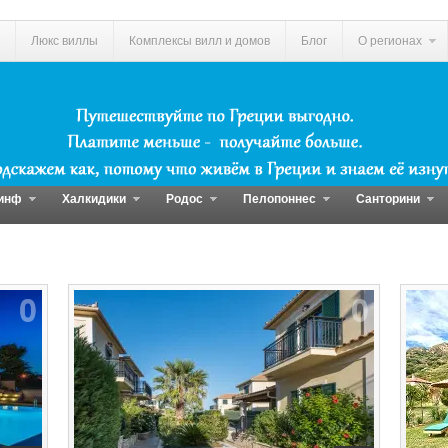
Люкс виллы
Комплексы вилл и домов
Блог
О регионах
инф
Халкидики
Родос
Пелопоннес
Санторини
0
0