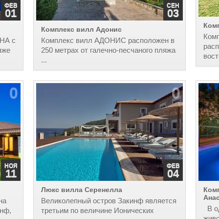
ФЕВ
СЕН
01
03
Ком
Комплекс вилл Адонис
Комп
НА с
Комплекс вилл АДОНИС расположен в
расп
яже
250 метрах от галечно-песчаного пляжа
вост
...
0
0
НОЯ
ФЕВ
11
04
Люкс вилла Серенелла
Комп
Ана
на
Великолепный остров Закинф является
В од
нф,
третьим по величине Ионических
жив