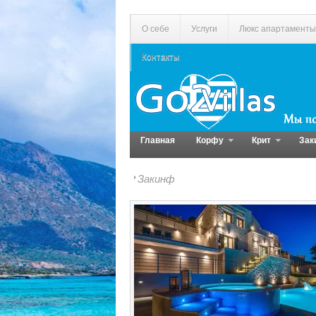
О себе
Услуги
Люкс апартаменты
Контакты
Главная
Корфу
Крит
Зак
Закинф