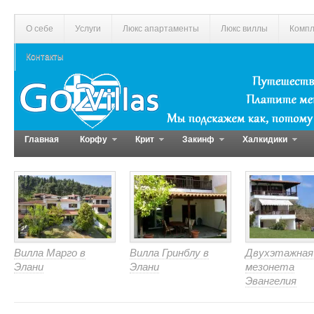
О себе
Услуги
Люкс апартаменты
Люкс виллы
Компл
Контакты
Главная
Корфу
Крит
Закинф
Халкидики
Вилла Марго в
Вилла Гринблу в
Двухэтажная
Элани
Элани
мезонета
Эвангелия