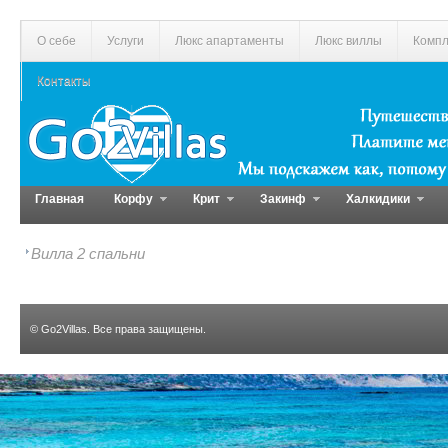
О себе
Услуги
Люкс апартаменты
Люкс виллы
Компл
Контакты
Главная
Корфу
Крит
Закинф
Халкидики
Вилла 2 спальни
©
Go2Villas
. Все права защищены.