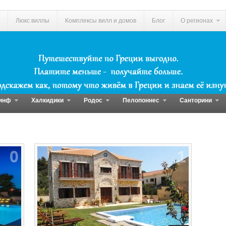
Люкс виллы
Комплексы вилл и домов
Блог
О регионах
инф
Халкидики
Родос
Пелопоннес
Санторини
0
1