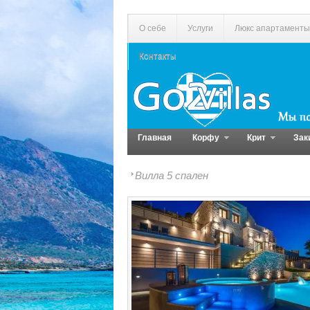
О себе
Услуги
Люкс апартаменты
Контакты
Главная
Корфу
Крит
Зак
Вилла 5 спален