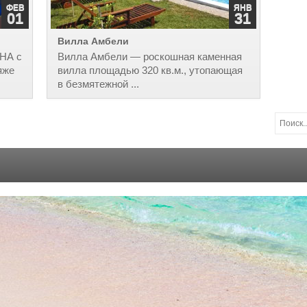
ФЕВ
ЯНВ
01
31
Вилла Амбели
НА с
Вилла Амбели — роскошная каменная
яже
вилла площадью 320 кв.м., утопающая
в безмятежной ...