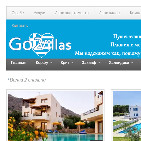
О себе
Услуги
Люкс апартаменты
Люкс виллы
Компл
Контакты
Главная
Корфу
Крит
Закинф
Халкидики
Вилла 2 спальни
0