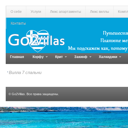
О себе
Услуги
Люкс апартаменты
Люкс виллы
Компл
Контакты
Главная
Корфу
Крит
Закинф
Халкидики
Вилла 7 спальни
©
Go2Villas
. Все права защищены.