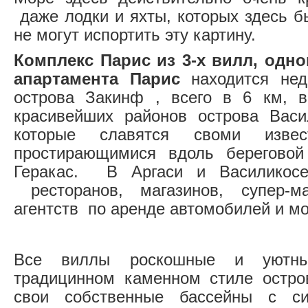
даже лодки и яхты, которых здесь б
не могут испортить эту картину.
Комплекс
Парис
из
3-х
вилл, одно
апартамента Парис
находится нед
острова Закинф , всего в 6 км, 
красивейших районов острова Васи
которые славятся своми извес
простирающимися вдоль берегово
Геракас. В Аргаси и Василикосе
ресторанов, магазинов, супер-м
агентств по аренде автомобилей и мо
Все виллы роскошные и уютны
традицинном каменном стиле остро
свои собственные бассейны с си