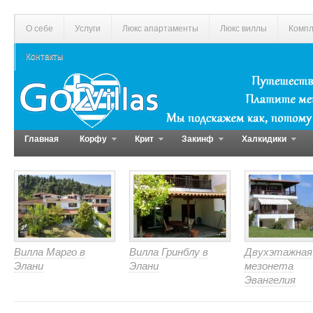
О себе
Услуги
Люкс апартаменты
Люкс виллы
Компл
Контакты
Главная
Корфу
Крит
Закинф
Халкидики
Вилла Марго в
Вилла Гринблу в
Двухэтажная
Элани
Элани
мезонета
Эвангелия