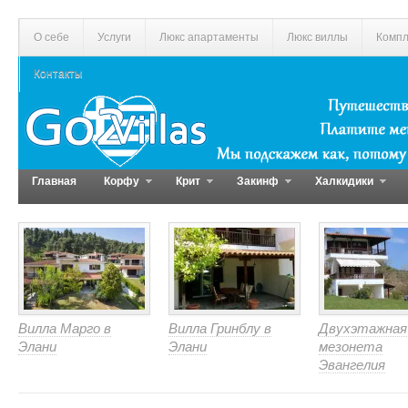
О себе
Услуги
Люкс апартаменты
Люкс виллы
Компл
Контакты
Главная
Корфу
Крит
Закинф
Халкидики
Вилла Марго в
Вилла Гринблу в
Двухэтажная
Элани
Элани
мезонета
Эвангелия