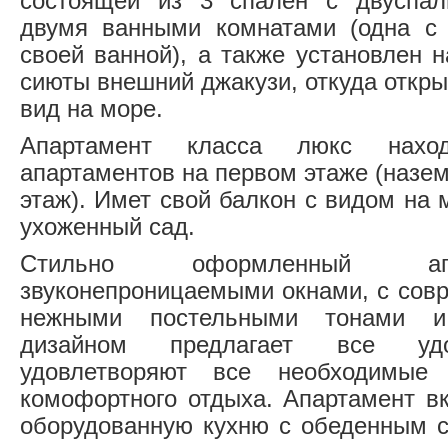
состоящей из 3 спален с двуспал
двумя ванными комнатами (одна с 
своей ванной), а также установлен 
сиюты внешний джакузи, откуда откр
вид на море.
Апартамент класса люкс нахо
апартаментов на первом этаже (назе
этаж). Имет свой балкон с видом на
ухоженный сад.
Стильно оформленный ап
звуконепроницаемыми окнами, с сов
нежными постельными тонами и
дизайном предлагает все удо
удовлетворяют все необходимые 
комофортного отдыха. Апартамент в
оборудованную кухню с обеденным с