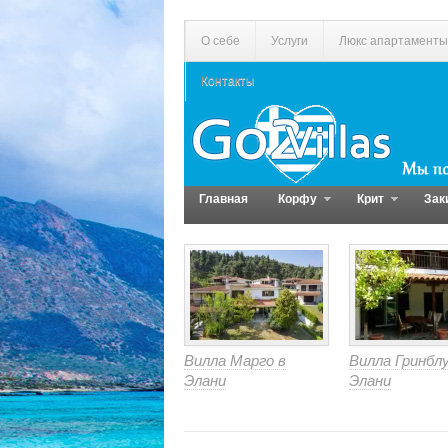
О себе
Услуги
Люкс апартаменты
Контакты
Главная
Корфу
Крит
Зак
Вилла Марго в
Вилла Гринблу
Элани
Элани