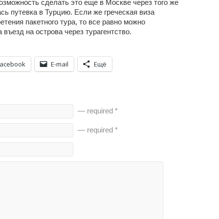
возможность сделать это еще в Москве через того же
ась путевка в Турцию. Если же греческая виза
тения пакетного тура, то все равно можно
въезд на острова через турагентство.
Facebook
E-mail
Ещё
— required *
— required *