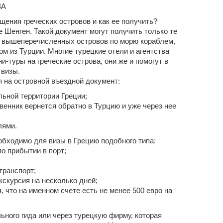
ЗА
ещения греческих островов и как ее получить?
е Шенген. Такой документ могут получить только те
з вышеперечисленных островов по морю кораблем,
м из Турции. Многие турецкие отели и агентства
-туры на греческие острова, они же и помогут в
визы.
 на островной въездной документ:
льной территории Греции;
венник вернется обратно в Турцию и уже через нее
лями.
еобходимо для визы в Грецию подобного типа:
по прибытии в порт;
транспорт;
кскурсия на несколько дней;
, что на именном счете есть не менее 500 евро на
ьного гида или через турецкую фирму, которая