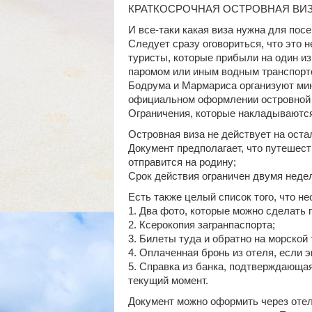
КРАТКОСРОЧНАЯ ОСТРОВНАЯ ВИ
И все-таки какая виза нужна для пос
Следует сразу оговориться, что это н
туристы, которые прибыли на один и
паромом или иным водным транспорто
Бодрума и Мармариса организуют мини
официальном оформлении островной 
Ограничения, которые накладываются
Островная виза не действует на оста
Документ предполагает, что путешест
отправится на родину;
Срок действия ограничен двумя неде
Есть также целый список того, что н
1. Два фото, которые можно сделать 
2. Ксерокопия загранпаспорта;
3. Билеты туда и обратно на морской 
4. Оплаченная бронь из отеля, если э
5. Справка из банка, подтверждающая
текущий момент.
Документ можно оформить через отел