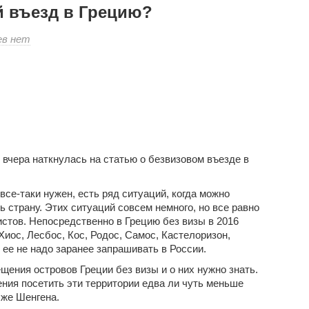
й въезд в Грецию?
к
ев
нет
записи
Что
такое
безвизовый
въезд
в
Грецию?
 вчера наткнулась на статью о безвизовом въезде в
все-таки нужен, есть ряд ситуаций, когда можно
ь страну. Этих ситуаций совсем немного, но все равно
стов. Непосредственно в Грецию без визы в 2016
Хиос, Лесбос, Кос, Родос, Самос
, Кастелоризон,
о ее не надо заранее запрашивать в России.
щения островов Греции без визы и о них нужно знать.
ния посетить эти территории едва ли чуть меньше
 же Шенгена.