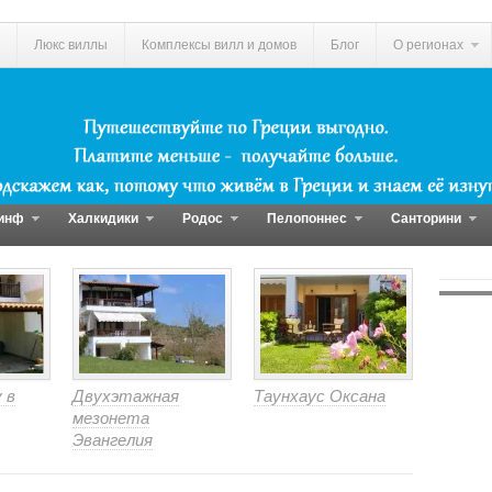
Люкс виллы
Комплексы вилл и домов
Блог
О регионах
инф
Халкидики
Родос
Пелопоннес
Санторини
 в
Двухэтажная
Таунхаус Оксана
мезонета
Эвангелия