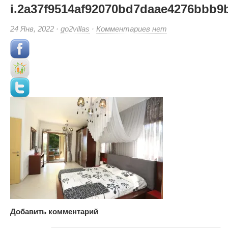
i.2a37f9514af92070bd7daae4276bbb9b
к
24 Янв, 2022 ·
go2villas
·
Комментариев
нет
записи
i.2a37f9514af92070bd
(Small)
Добавить комментарий