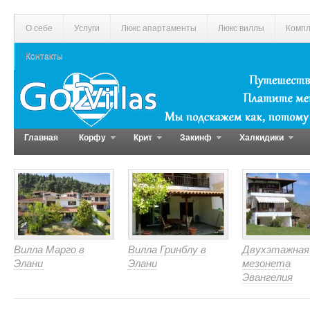
О себе
Услуги
Люкс апартаменты
Люкс виллы
Компл
Контакты
Главная
Корфу
Крит
Закинф
Халкидики
Вилла Марго в
Вилла Гринблу в
Двухэтажная
Элани
Элани
мезонета
Эвангелия