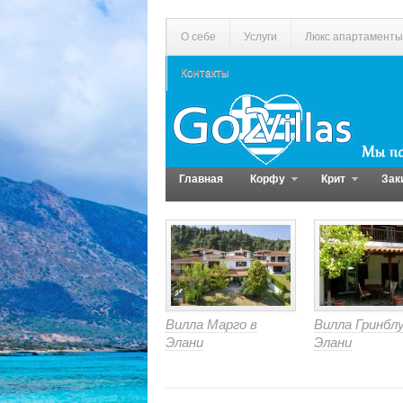
О себе
Услуги
Люкс апартаменты
Контакты
Главная
Корфу
Крит
Зак
Вилла Марго в
Вилла Гринблу
Элани
Элани