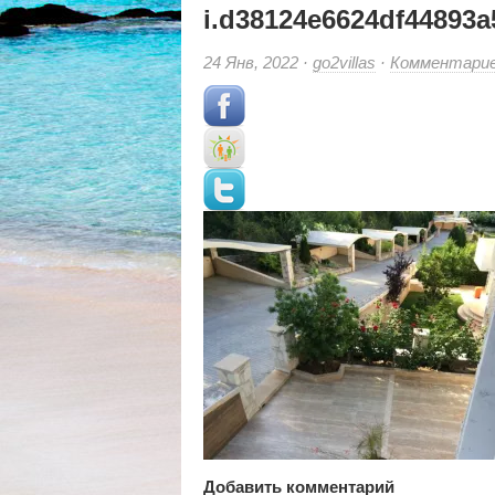
i.d38124e6624df44893a
24 Янв, 2022 ·
go2villas
·
Комментари
Добавить комментарий