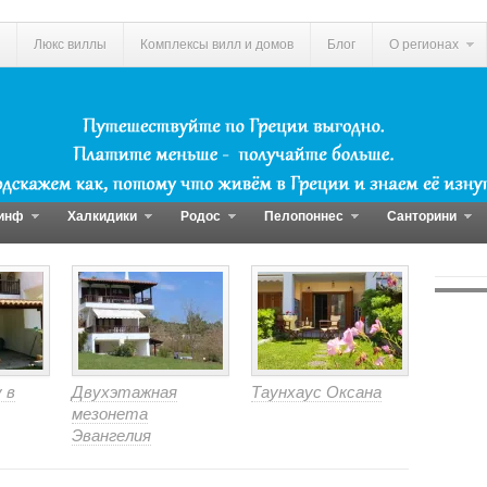
Люкс виллы
Комплексы вилл и домов
Блог
О регионах
инф
Халкидики
Родос
Пелопоннес
Санторини
 в
Двухэтажная
Таунхаус Оксана
мезонета
Эвангелия