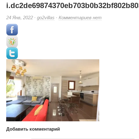
i.dc2de69874370eb703b0b32bf802b803
к
24 Янв, 2022 ·
go2villas
·
Комментариев
нет
записи
i.dc2de69874370eb703
(Small)
Добавить комментарий