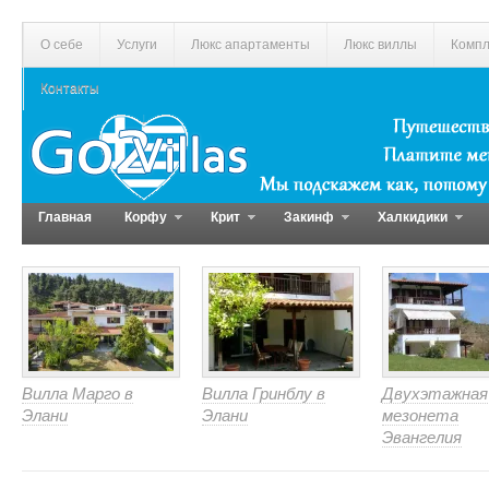
О себе
Услуги
Люкс апартаменты
Люкс виллы
Компл
Контакты
Главная
Корфу
Крит
Закинф
Халкидики
Вилла Марго в
Вилла Гринблу в
Двухэтажная
Элани
Элани
мезонета
Эвангелия