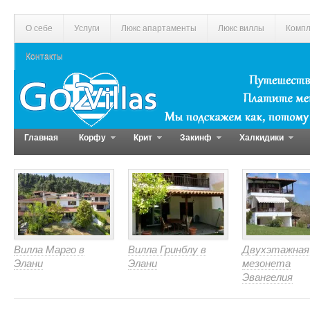
О себе
Услуги
Люкс апартаменты
Люкс виллы
Компл
Контакты
Главная
Корфу
Крит
Закинф
Халкидики
Вилла Марго в
Вилла Гринблу в
Двухэтажная
Элани
Элани
мезонета
Эвангелия