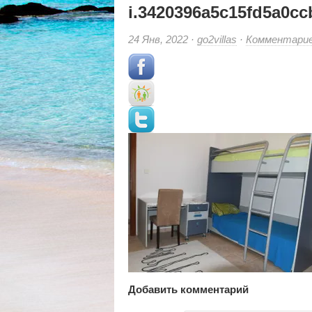
i.3420396a5c15fd5a0cc
24 Янв, 2022 ·
go2villas
·
Комментари
Добавить комментарий