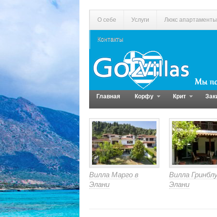
О себе
Услуги
Люкс апартаменты
Контакты
Главная
Корфу
Крит
Зак
Вилла Марго в
Вилла Гринблу
Элани
Элани