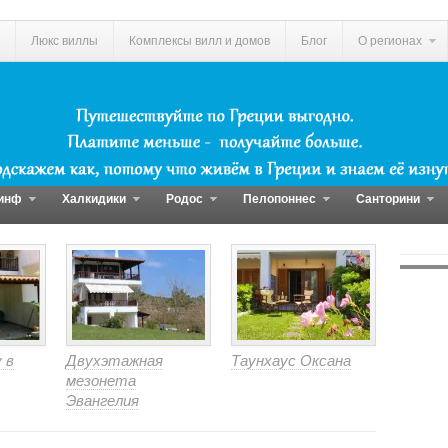
Люкс виллы
Комплексы вилл и домов
Блог
О регионах
инф
Халкидики
Родос
Пелопоннес
Санторини
 в
Двухэтажная
Таунхаус Оксана
мезонета
Эвангелия