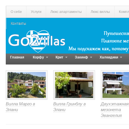
О себе
Услуги
Люкс апартаменты
Люкс виллы
Компл
Контакты
Главная
Корфу
Крит
Закинф
Халкидики
Вилла Марго в
Вилла Гринблу в
Двухэтажная
Элани
Элани
мезонета
Эвангелия