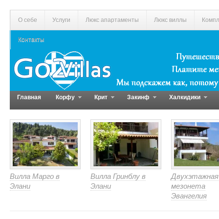
О себе
Услуги
Люкс апартаменты
Люкс виллы
Компл
Контакты
Главная
Корфу
Крит
Закинф
Халкидики
Вилла Марго в
Вилла Гринблу в
Двухэтажная
Элани
Элани
мезонета
Эвангелия