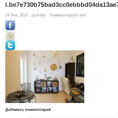
i.be7e730b75bad3cc0ebbbd04da13ae7
к
24 Янв, 2022 ·
go2villas
·
Комментариев
нет
записи
i.be7e730b75bad3cc0
(Small)
Добавить комментарий