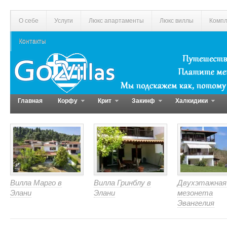
О себе
Услуги
Люкс апартаменты
Люкс виллы
Компл
Контакты
Главная
Корфу
Крит
Закинф
Халкидики
Вилла Марго в
Вилла Гринблу в
Двухэтажная
Элани
Элани
мезонета
Эвангелия