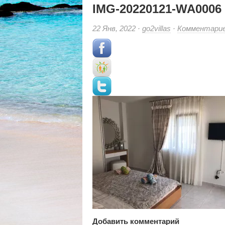
IMG-20220121-WA0006
22 Янв, 2022 ·
go2villas
·
Комментари
Добавить комментарий