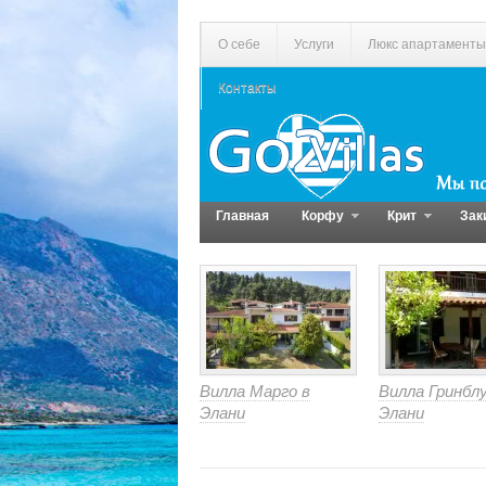
О себе
Услуги
Люкс апартаменты
Контакты
Главная
Корфу
Крит
Зак
Вилла Марго в
Вилла Гринблу
Элани
Элани