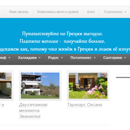
Люкс виллы
Комплексы вилл и домов
Блог
О регионах
инф
Халкидики
Родос
Пелопоннес
Санторини
 в
Двухэтажная
Таунхаус Оксана
мезонета
Эвангелия