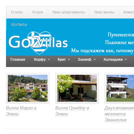
О себе
Услуги
Люкс апартаменты
Люкс виллы
Компл
Контакты
Главная
Корфу
Крит
Закинф
Халкидики
Вилла Марго в
Вилла Гринблу в
Двухэтажная
Элани
Элани
мезонета
Эвангелия