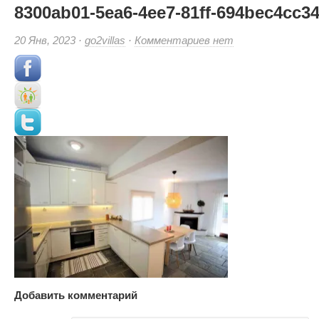
8300ab01-5ea6-4ee7-81ff-694bec4cc34
к
20 Янв, 2023 ·
go2villas
·
Комментариев
нет
записи
8300ab01-
5ea6-
4ee7-
81ff-
694bec4cc348
(Small)
Добавить комментарий