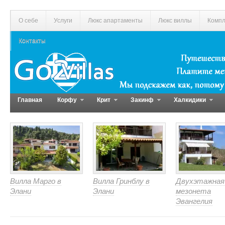
О себе
Услуги
Люкс апартаменты
Люкс виллы
Компл
Контакты
Главная
Корфу
Крит
Закинф
Халкидики
Вилла Марго в
Вилла Гринблу в
Двухэтажная
Элани
Элани
мезонета
Эвангелия