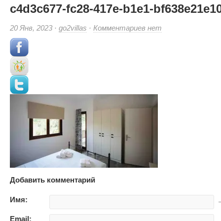
c4d3c677-fc28-417e-b1e1-bf638e21e10
к
20 Янв, 2023 ·
go2villas
·
Комментариев
нет
записи
c4d3c677-
fc28-
417e-
b1e1-
bf638e21e103
(Small)
Добавить комментарий
Имя:
—
Email:
—