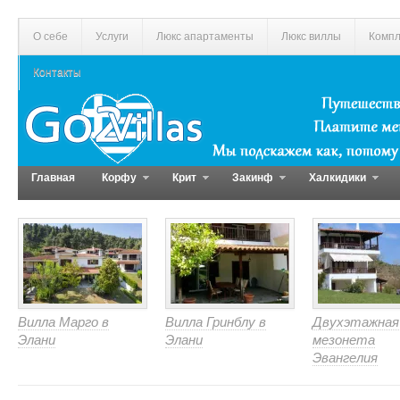
О себе
Услуги
Люкс апартаменты
Люкс виллы
Компл
Контакты
Главная
Корфу
Крит
Закинф
Халкидики
Вилла Марго в
Вилла Гринблу в
Двухэтажная
Элани
Элани
мезонета
Эвангелия