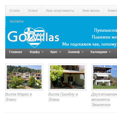
О себе
Услуги
Люкс апартаменты
Люкс виллы
Компл
Контакты
Главная
Корфу
Крит
Закинф
Халкидики
Вилла Марго в
Вилла Гринблу в
Двухэтажная
Элани
Элани
мезонета
Эвангелия