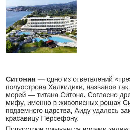
Ситония
— одно из ответвлений «тре
полуострова Халкидики, названое так 
морей — титана Ситона. Согласно др
мифу, именно в живописных рощах С
подземного царства, Аиду удалось за
красавицу Персефону.
Полуостров омывается водами заливо