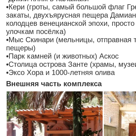
•Кери (гроты, самый большой флаг Гр
закаты, двухъярусная пещера Дамиан
колодцев венецианской эпохи, просто
улочкам посёлка)
•Мыс Скинари (мельницы, отправная т
пещеры)
•Парк камней (и животных) Аскос
•Столица острова Занте (храмы, музеи
•Эксо Хора и 1000-летняя олива
Внешняя часть комплекса