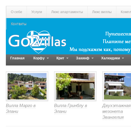
О себе
Услуги
Люкс апартаменты
Люкс виллы
Компл
Контакты
Главная
Корфу
Крит
Закинф
Халкидики
Вилла Марго в
Вилла Гринблу в
Двухэтажная
Элани
Элани
мезонета
Эвангелия