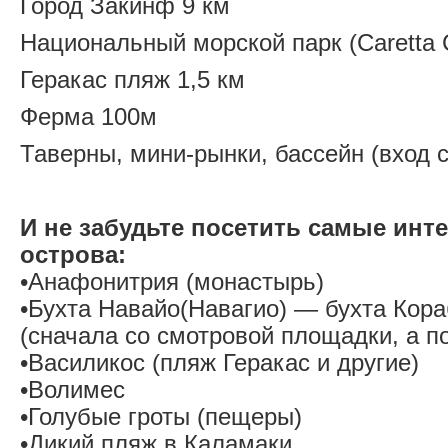
Город Закинф 9 км
Национальный морской парк (Caretta C
Геракас пляж 1,5 км
Ферма 100м
Таверны, мини-рынки, бассейн (вход 
И не забудьте посетить самые инт
острова:
•Анафонитрия (монастырь)
•Бухта Навайо(Навагио) — бухта Кор
(сначала со смотровой площадки, а п
•Василикос (пляж Геракас и другие)
•Волимес
•Голубые гроты (пещеры)
•Дикий пляж в Каламаки