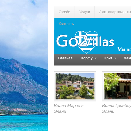
О себе
Услуги
Люкс апартаменты
Контакты
Главная
Корфу
Крит
Зак
Вилла Марго в
Вилла Гринблу
Элани
Элани