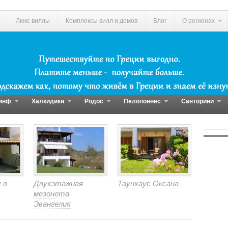
Люкс виллы
Комплексы вилл и домов
Блог
О регионах
инф
Халкидики
Родос
Пелопоннес
Санторини
 в
Двухэтажная
Таунхаус Оксана
мезонета
Эвангелия