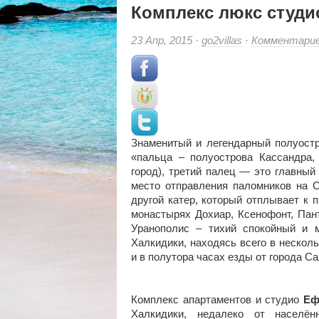
Комплекс люкс студи
23 Апр, 2015 ·
go2villas
·
Комментари
Знаменитый и легендарный полуостр
«пальца – полуострова Кассандра
город), третий палец — это главны
место отправления паломников на С
другой катер, который отплывает к 
монастырях Дохиар, Ксенофонт, Пант
Уранополис – тихий спокойный и м
Халкидики, находясь всего в нескол
и в полутора часах езды от города Са
Комплекс апартаментов и студио
Еф
Халкидики, недалеко от населё