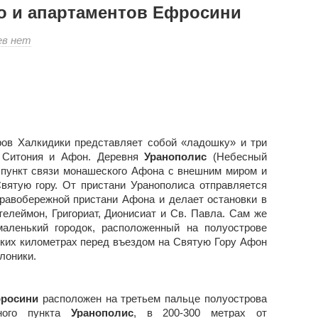
о и апартаментов Ефросини
к
ев
нет
записи
Комплекс
люкс
студио
и
апартаментов
Ефросини
ов Халкидики представляет собой «ладошку» и три
, Ситония и Афон. Деревня
Уранополис
(Небесный
й пункт связи монашеского Афона с внешним миром и
вятую гору. От пристани Уранополиса отправляется
правобережной пристани Афона и делает остановки в
елеймон, Григориат, Дионисиат и Св. Павла. Сам же
аленький городок, расположенный на полуострове
ьких километрах перед въездом на Святую Гору Афон
лоники.
росини
расположен на третьем пальце полуострова
нного пункта
Уранополис
, в 200-300 метрах от