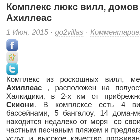
Комплекс люкс вилл, домов
Ахиллеас
1 Июн, 2015 ·
go2villas
·
Комментарие
Комплекс из роскошных вилл, ме
Ахиллеас
, расположен на полуост
Халкидики, в 2-х км от прибре
Скиони
. В комплексе есть 4 в
бассейнами, 5 бангалоу, 14 дома-м
находится недалеко от моря со сво
частным песчаным пляжем и предлага
услуг и высокое качество прожива