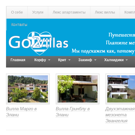
О себе
Услуги
Люкс апартаменты
Люкс виллы
Компл
Контакты
Главная
Корфу
Крит
Закинф
Халкидики
Вилла Марго в
Вилла Гринблу в
Двухэтажная
Элани
Элани
мезонета
Эвангелия