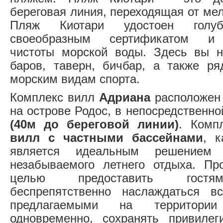
береговая линия, переходящая от мелк
Пляж Киотари удостоен гол
своеобразным сертификатом и 
чистоты морской воды. Здесь вы н
баров, таверн, бичбар, а также р
морским видам спорта.
Комплекс вилл
Адриана
расположен 
на острове Родос, в непосредственно
(40м до береговой линии)
. Комп
вилл с частными бассейнами
, к
является идеальным решением 
незабываемого летнего отдыха. Пр
целью предоставить гостя
беспрепятственно наслаждаться в
предлагаемыми на территори
одновременно, сохранять привилег