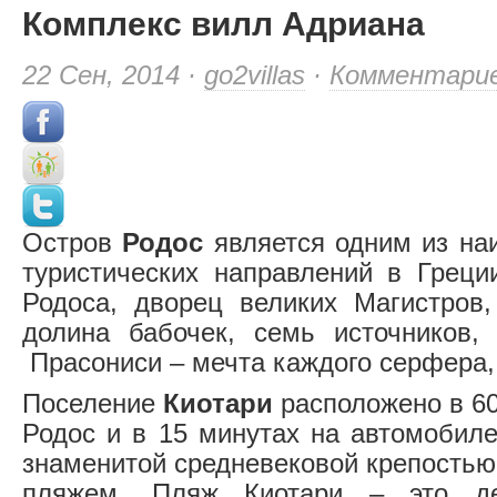
Комплекс вилл Адриана
22 Сен, 2014 ·
go2villas
·
Комментари
Остров
Родос
является одним из на
туристических направлений в Грец
Родоса, дворец великих Магистров,
долина бабочек, семь источников,
Прасониси – мечта каждого серфера, 
Поселение
Киотари
расположено в 60 
Родос и в 15 минутах на автомобиле
знаменитой средневековой крепостью
пляжем. Пляж Киотари – это дес