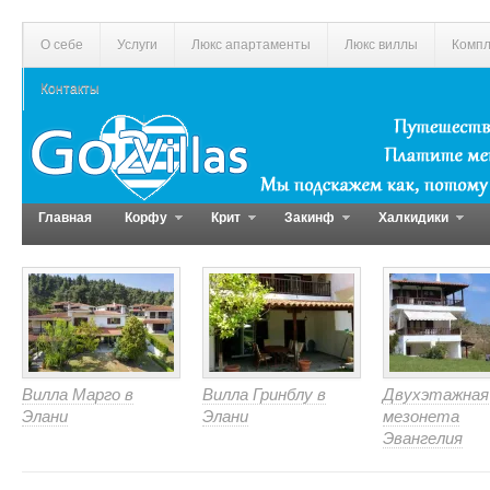
О себе
Услуги
Люкс апартаменты
Люкс виллы
Компл
Контакты
Главная
Корфу
Крит
Закинф
Халкидики
Вилла Марго в
Вилла Гринблу в
Двухэтажная
Элани
Элани
мезонета
Эвангелия