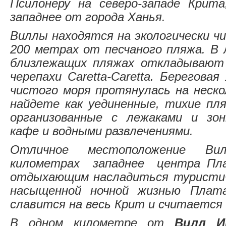
Псилонеру на северо-западе Крит
западнее от города Ханья.
Виллы находятся на экологически ч
200 метрах от песчаного пляжа. В
близлежащих пляжах откладывают
черепахи Caretta-Caretta. Берегова
чистого моря протянулась на неск
найдете как уединенные, тихие пл
организованные с лежаками и зо
кафе и водными развлечениями.
Отличное местоположение Вилл
километрах западнее центра Пла
отдыхающим насладиться туристи
насыщенной ночной жизнью Плат
славится на весь Крит и считается 
В одном километре от
Вилл Ир