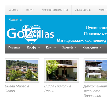
О себе
Услуги
Люкс апартаменты
Люкс виллы
Компл
Контакты
Главная
Корфу
Крит
Закинф
Халкидики
Вилла Марго в
Вилла Гринблу в
Двухэтажная
Элани
Элани
мезонета
Эвангелия