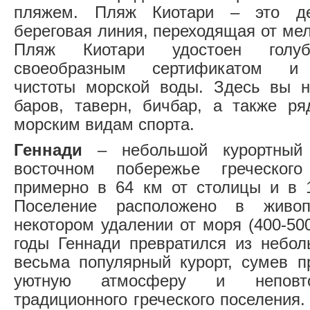
пляжем. Пляж Киотари – это дес
береговая линия, переходящая от мелк
Пляж Киотари удостоен гол
своеобразным сертификатом и 
чистоты морской воды. Здесь вы н
баров, таверн, бичбар, а также р
морским видам спорта.
Геннади
– небольшой курортный 
восточном побережье греческого
примерно в 64 км от столицы и в 
Поселение расположено в живо
некотором удалении от моря (400-50
годы Геннади превратился из небо
весьма популярный курорт, сумев п
уютную атмосферу и неповто
традиционного греческого поселения.