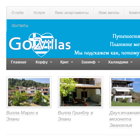
О себе
Услуги
Люкс апартаменты
Люкс виллы
Компл
Контакты
Главная
Корфу
Крит
Закинф
Халкидики
Вилла Марго в
Вилла Гринблу в
Двухэтажная
Элани
Элани
мезонета
Эвангелия