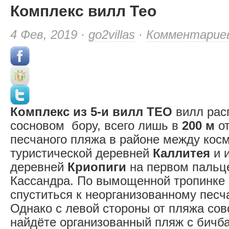
Комплекс вилл Тео
4 Фев, 2019 ·
go2villas
·
Комментарие
Комплекс из 5-и вилл ТЕО
вилл рас
сосновом бору, всего лишь в
200 м
от
песчаного пляжа в районе между кос
туристической деревней
Каллитея
и 
деревней
Криопиги
на первом пальц
Кассандра. По вымощенной тропинке 
спуститься к неорганизованному песч
Однако с левой стороны от пляжа со
найдёте организованный пляж с бичб