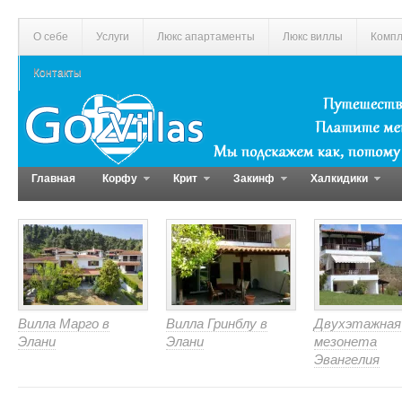
О себе
Услуги
Люкс апартаменты
Люкс виллы
Компл
Контакты
Главная
Корфу
Крит
Закинф
Халкидики
Вилла Марго в
Вилла Гринблу в
Двухэтажная
Элани
Элани
мезонета
Эвангелия