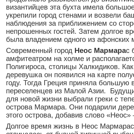
византийцев эта бухта имела большое
укрепили город стенами и возвели ба
наблюдения за приближением со сто
непрошенных гостей. Затем долгое в
была владением одного из афонских 
Современный город
Неос Мармара
с 
амфитеатром на холме и располагаетс
Полигироса, столицы Халкидиков. Ка
деревушка он появился на карте полу
году. Тогда Греция приняла большую 
переселенцев из Малой Азии. Будущ
для новой жизни выбрали греки с теп
острова Мармара. Они подарили дере
этого острова, добавив слово «Неос»
Долгое время жизнь в Неос Мармарас