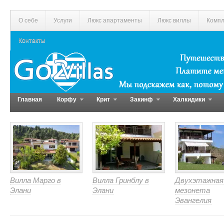
О себе
Услуги
Люкс апартаменты
Люкс виллы
Компл
Контакты
Главная
Корфу
Крит
Закинф
Халкидики
Вилла Марго в
Вилла Гринблу в
Двухэтажная
Элани
Элани
мезонета
Эвангелия