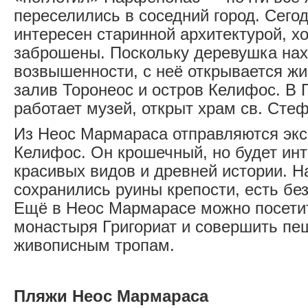
переселились в соседний город. Сег
интересен старинной архитектурой, х
заброшены. Поскольку деревушка нах
возвышенности, с неё открывается ж
залив Торонеос и остров Келифос. В
работает музей, открыт храм св. Сте
Из Неос Мармараса отправляются экс
Келифос. Он крошечный, но будет ин
красивых видов и древней истории. Н
сохранились руины крепости, есть бе
Ещё в Неос Мармарасе можно посети
монастыря Григориат и совершить пе
живописным тропам.
Пляжи Неос Мармараса