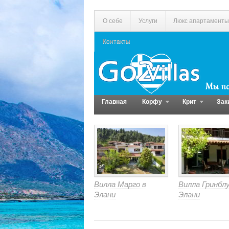
О себе
Услуги
Люкс апартаменты
Контакты
Главная
Корфу
Крит
Зак
Вилла Марго в
Вилла Гринблу
Элани
Элани