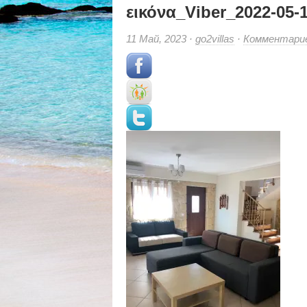
εικόνα_Viber_2022-05-
11 Май, 2023 ·
go2villas
·
Комментари