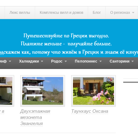
Люкс виллы
Комплексы вилл и домов
Блог
О регионах
инф
Халкидики
Родос
Пелопоннес
Санторини
 в
Двухэтажная
Таунхаус Оксана
мезонета
Эвангелия