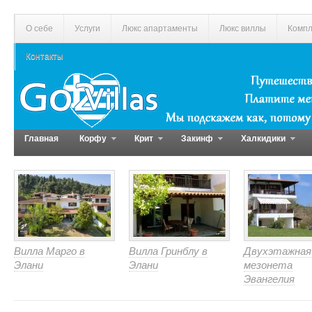
О себе
Услуги
Люкс апартаменты
Люкс виллы
Компл
Контакты
Главная
Корфу
Крит
Закинф
Халкидики
Вилла Марго в
Вилла Гринблу в
Двухэтажная
Элани
Элани
мезонета
Эвангелия