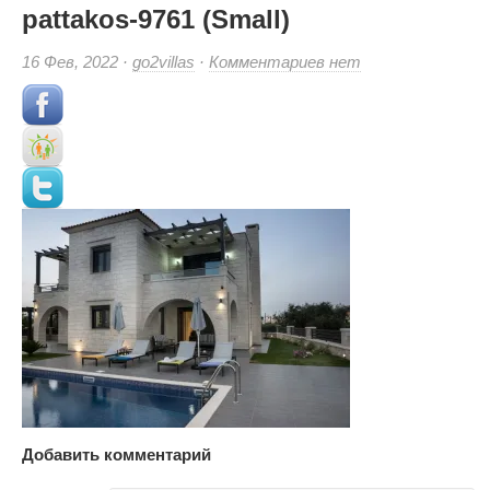
pattakos-9761 (Small)
к
16 Фев, 2022 ·
go2villas
·
Комментариев
нет
записи
pattakos-
9761
(Small)
Добавить комментарий