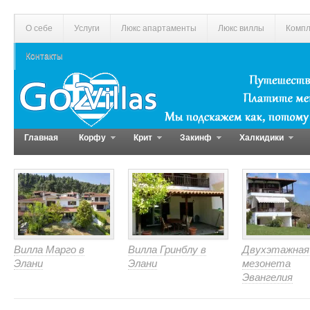
О себе
Услуги
Люкс апартаменты
Люкс виллы
Компл
Контакты
Главная
Корфу
Крит
Закинф
Халкидики
Вилла Марго в
Вилла Гринблу в
Двухэтажная
Элани
Элани
мезонета
Эвангелия