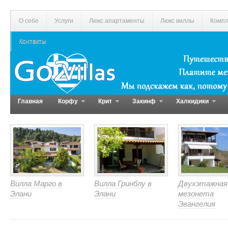
О себе
Услуги
Люкс апартаменты
Люкс виллы
Компл
Контакты
Главная
Корфу
Крит
Закинф
Халкидики
Вилла Марго в
Вилла Гринблу в
Двухэтажная
Элани
Элани
мезонета
Эвангелия