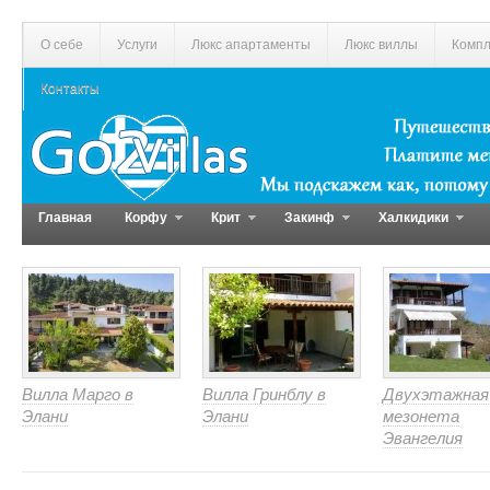
О себе
Услуги
Люкс апартаменты
Люкс виллы
Компл
Контакты
Главная
Корфу
Крит
Закинф
Халкидики
Вилла Марго в
Вилла Гринблу в
Двухэтажная
Элани
Элани
мезонета
Эвангелия