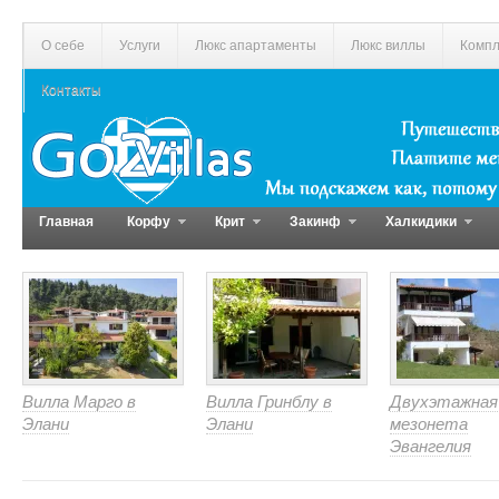
О себе
Услуги
Люкс апартаменты
Люкс виллы
Компл
Контакты
Главная
Корфу
Крит
Закинф
Халкидики
Вилла Марго в
Вилла Гринблу в
Двухэтажная
Элани
Элани
мезонета
Эвангелия