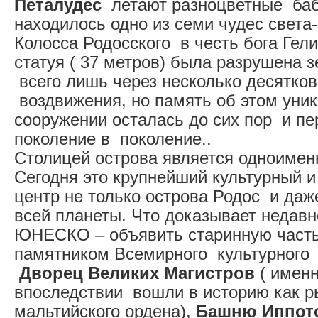
Петалудес
летают разноцветные баб
находилось одно из семи чудес света-
Колосса Родосского в честь бога Гел
статуя ( 37 метров) была разрушена 
всего лишь через несколько десятков
воздвижения, но память об этом уни
сооружении осталась до сих пор и пе
поколение в поколение..
Столицей острова является одноимен
Сегодня это крупнейший культурный и
центр не только острова Родос и даж
всей планеты. Что доказывает неда
ЮНЕСКО – объявить старинную часть
памятником Всемирного культурного 
Дворец Великих Магистров
( именн
впоследствии вошли в историю как 
мальтийского ордена),
Башню Иппот