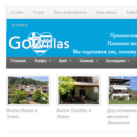
О себе
Услуги
Люкс апартаменты
Люкс виллы
Компл
Контакты
Главная
Корфу
Крит
Закинф
Халкидики
Вилла Марго в
Вилла Гринблу в
Двухэтажная
Элани
Элани
мезонета
Эвангелия