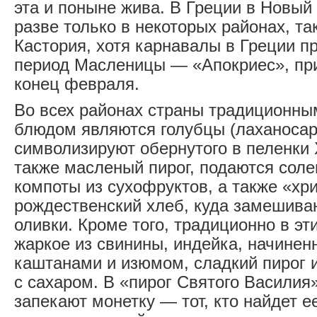
эта и поныне жива. В Греции в Новый
разве только в некоторых районах, та
Кастория, хотя карнавалы в Греции п
период Масленицы — «Апокриес», пр
конец февраля.
Во всех районах страны традиционн
блюдом являются голубцы (лаханосар
символизируют обернутого в пеленки 
также масленый пирог, подаются соле
компоты из сухофруктов, а также «х
рождественский хлеб, куда замешива
оливки. Кроме того, традиционно в эт
жаркое из свинины, индейка, начинен
каштанами и изюмом, сладкий пирог 
с сахаром. В «пирог Святого Василия»
запекают монетку — тот, кто найдет е