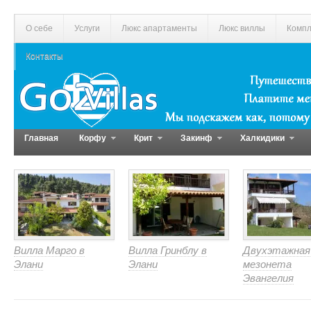
О себе
Услуги
Люкс апартаменты
Люкс виллы
Компл
Контакты
Главная
Корфу
Крит
Закинф
Халкидики
Вилла Марго в
Вилла Гринблу в
Двухэтажная
Элани
Элани
мезонета
Эвангелия