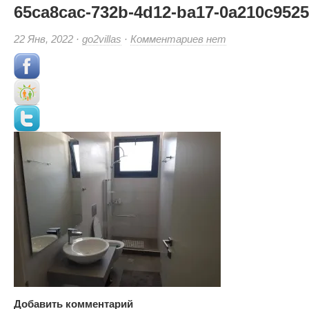
65ca8cac-732b-4d12-ba17-0a210c9525
к
22 Янв, 2022 ·
go2villas
·
Комментариев
нет
записи
65ca8cac-
732b-
4d12-
ba17-
0a210c9525b0
(Small)
Добавить комментарий